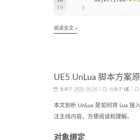
19
    }
20
UnlockInternalArra
21
}
阅读全文 »
UE5 UnLua 脚本方案
发表于
2025-10-24
分类于
UE
本文剖析 UnLua 是如何将 Lua 
注主线内容，方便阅读和理解。
对象绑定