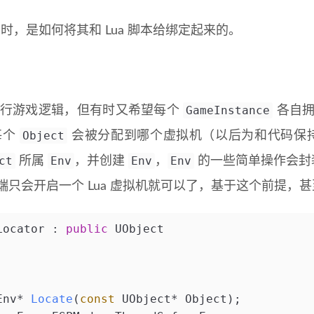
象时，是如何将其和 Lua 脚本给绑定起来的。
GameInstance
来执行游戏逻辑，但有时又希望每个
各自拥
Object
每个
会被分配到哪个虚拟机（以后为和代码保
ct
Env
Env
Env
所属
，并创建
，
的一些简单操作会封
只会开启一个 Lua 虚拟机就可以了，基于这个前提，
Locator : 
public
 UObject
Env* 
Locate
(
const
 UObject* Object)
;