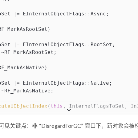
oSet |= EInternalObjectFlags::Async;
RF_MarkAsRootSet)
oSet |= EInternalObjectFlags::RootSet;
 ~RF_MarkAsRootSet;
RF_MarkAsNative)
oSet |= EInternalObjectFlags::Native;
 ~RF_MarkAsNative;
cateUObjectIndex
(
this
, InternalFlagsToSet, In
见关键点：非 “DisregardForGC” 窗口下，新对象会被标