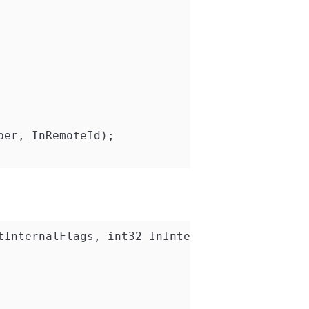
ber, InRemoteId);
tInternalFlags, int32 InInternalIndex, int32 