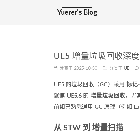
Yuerer's Blog
UE5 增量垃圾回收深
发表于
2025-10-30
分类于
UE
UE5 的垃圾回收（GC）采用
标记-
聚焦
UE5.6
的
增量垃圾回收
，尤
前如已熟悉通用 GC 原理（例如 L
从 STW 到 增量扫描