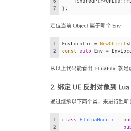
6
    TSharedPtr<UnLua::F
7
};
定位当前 Object 属于哪个 Env
1
EnvLocator = 
NewObject
<
2
const
auto
 Env = EnvLoc
FLuaEnv
从以上代码能看出
就是
2. 绑定 UE 反射对象到 Lua
通过继承以下两个类，来进行监听
1
class
FUnLuaModule
 : 
pu
2
pu