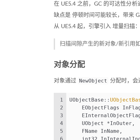
在 UE5.4 之前，GC 的可达性分
缺点是 停顿时间可能较长，带来 Gam
从 UE5.4 起，引擎引入 增量
扫描间隙产生的新对象/新引用
对象分配
NewObject
对象通过
分配时，会
1
UObjectBase::
UObjectBa
2
    EObjectFlags InFla
3
    EInternalObjectFla
4
    UObject *InOuter,
5
    FName InName,
6
    int32 InInternalIn