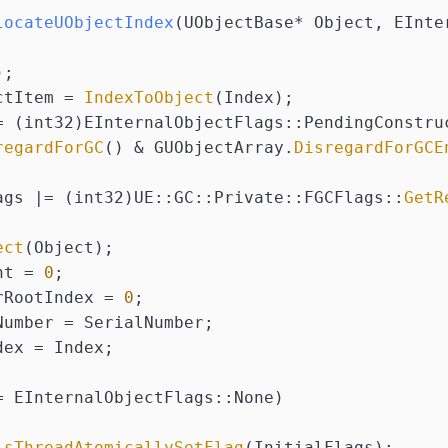
locateUObjectIndex
(UObjectBase* Object, EInte
);
ctItem = 
IndexToObject
(Index);
= (int32)EInternalObjectFlags::PendingConstru
regardForGC
() & GUObjectArray.
DisregardForGCE
ags |= (int32)UE::GC::Private::FGCFlags::
GetR
ect
(Object);  
nt = 
0
;  
rRootIndex = 
0
;  
Number = SerialNumber;
dex = Index;
= EInternalObjectFlags::None)  
isThreadAtomicallySetFlag
(InitialFlags);  