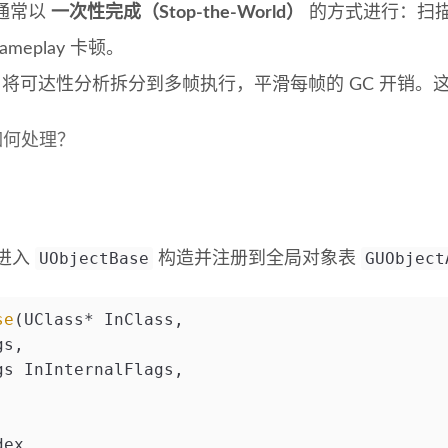
析通常以
一次性完成（Stop-the-World）
的方式进行：扫
eplay 卡顿。
扫描：将可达性分析拆分到多帧执行，平滑每帧的 GC 开销
如何处理？
UObjectBase
GUObject
进入
构造并注册到全局对象表
se
(UClass* InClass,
gs,
gs InInternalFlags,
dex,