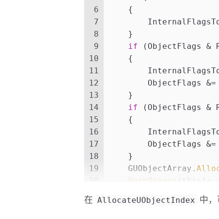
6
    {
7
        InternalFlagsT
8
    }
9
if
 (ObjectFlags & 
10
    {
11
        InternalFlagsT
12
        ObjectFlags &=
13
    }
14
if
 (ObjectFlags & 
15
    {
16
        InternalFlagsT
17
        ObjectFlags &=
18
    }
19
    GUObjectArray.
Allo
20
HashObject
(
this
);
21
}
AllocateUObjectIndex
在
中，可