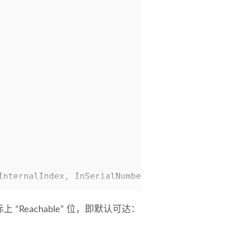
InternalIndex, InSerialNumber, InRemoteId);
上 “Reachable” 位，即默认可达：