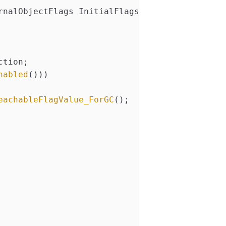
rnalObjectFlags InitialFlags, int32 AlreadyAl
ction;
nabled
()))
eachableFlagValue_ForGC
();