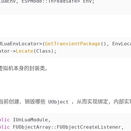
LuaEnv, ESPMode::ThreadSafe> Env;
ULuaEnvLocator>(
GetTransientPackage
(), EnvLoc
ator->
Locate
(Class);
虚拟机本身的封装类。
UObject
当前创建、销毁哪些
，从而实现绑定，内部实
blic
 IUnLuaModule,  
blic
 FUObjectArray::FUObjectCreateListener,  