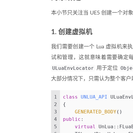
本小节只关注当 UE5 创建一个对
1. 创建虚拟机
我们需要创建一个 Lua 虚拟机
试和管理，这就意味着需要确定
ULuaEnvLocator
Obje
用于定位
大部分情况下，只需认为整个客户端
1
class
UNLUA_API
 ULuaEnv
2
{
3
GENERATED_BODY
()
4
public
:
5
virtual
 UnLua::FLua