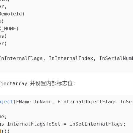
er,
RemoteId)
s)
X_NONE)
ss)
er)
InInternalFlags, InInternalIndex, InSerialNum
bjectArray
并设置内部标志位：
bject
(FName InName, EInternalObjectFlags InSe
me;
gs InternalFlagsToSet = InSetInternalFlags;
d
())