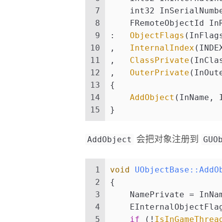
7
    int32 InSerialNumb
8
    FRemoteObjectId In
9
:   
ObjectFlags
(InFlag
10
,   
InternalIndex
(INDE
11
,   
ClassPrivate
(InCla
12
,   
OuterPrivate
(InOut
13
{
14
AddObject
(InName, 
15
}
AddObject
GUO
会把对象注册到
1
void
UObjectBase::AddO
2
{
3
    NamePrivate = InNa
4
    EInternalObjectFla
5
if
 (!
IsInGameThrea