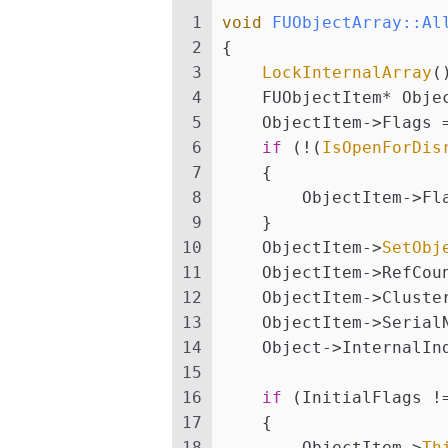
1
void
FUObjectArray::Al
2
{
3
LockInternalArray
(
4
    FUObjectItem* Obje
5
    ObjectItem->Flags 
6
if
 (!(
IsOpenForDis
7
    {
8
        ObjectItem->Fl
9
    }
10
    ObjectItem->
SetObj
11
    ObjectItem->RefCou
12
    ObjectItem->Cluste
13
    ObjectItem->Serial
14
    Object->InternalIn
15
16
if
 (InitialFlags !
17
    {  
18
        ObjectItem->
Th