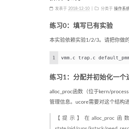
发表于
2018-12-10
分类于
操作系
练习0：填写已有实验
本实验依赖实验1/2/3。请把你做的实
1
vmm.c trap.c default_
练习1：分配并初始化一个
alloc_proc函数（位于kern/pr
管理信息。ucore需要对这个结
【提示】在alloc_pr
state/pid/runs/kstack/need_re