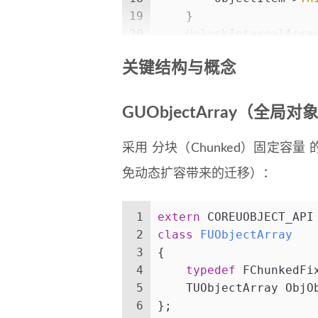
19
    }
20
UnlockInternalArra
21
}
关键结构与概念
GUObjectArray（全局对
采用 分块（Chunked）固定容量
免动态扩容带来的迁移）：
1
extern
 COREUOBJECT_API
2
class
FUObjectArray
3
{
4
typedef
 FChunkedFi
5
    TUObjectArray ObjO
6
};