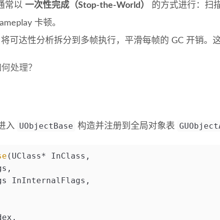
析通常以
一次性完成（Stop-the-World）
的方式进行：扫
eplay 卡顿。
扫描：将可达性分析拆分到多帧执行，平滑每帧的 GC 开销
如何处理？
UObjectBase
GUObject
进入
构造并注册到全局对象表
se
(UClass* InClass,
gs,
gs InInternalFlags,
dex,