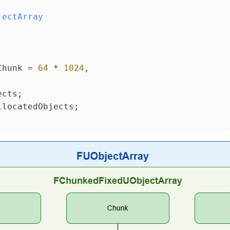
jectArray
Chunk = 
64
 * 
1024
,
ects;
llocatedObjects;