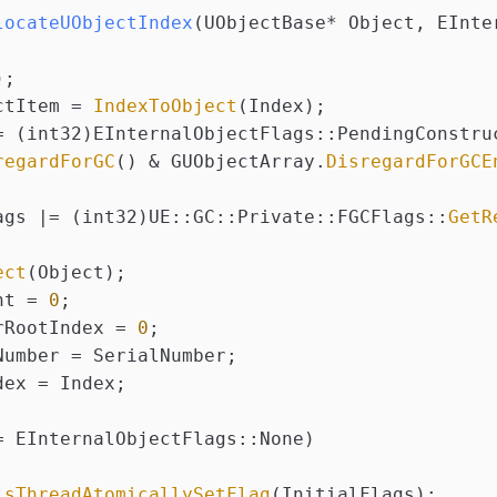
locateUObjectIndex
(UObjectBase* Object, EInte
);
ctItem = 
IndexToObject
(Index);
= (int32)EInternalObjectFlags::PendingConstru
regardForGC
() & GUObjectArray.
DisregardForGCE
ags |= (int32)UE::GC::Private::FGCFlags::
GetR
ect
(Object);  
nt = 
0
;  
rRootIndex = 
0
;  
Number = SerialNumber;
dex = Index;
= EInternalObjectFlags::None)  
isThreadAtomicallySetFlag
(InitialFlags);  