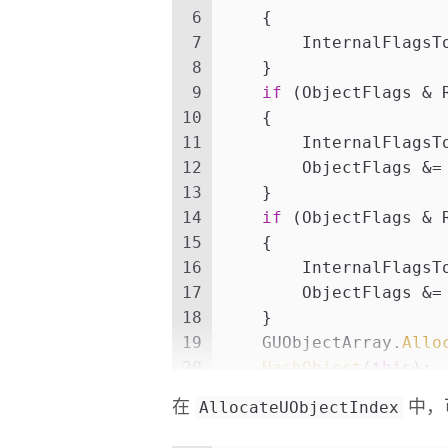
6
    {
7
        InternalFlagsT
8
    }
9
if
 (ObjectFlags & 
10
    {
11
        InternalFlagsT
12
        ObjectFlags &=
13
    }
14
if
 (ObjectFlags & 
15
    {
16
        InternalFlagsT
17
        ObjectFlags &=
18
    }
19
    GUObjectArray.
Allo
20
HashObject
(
this
);
21
}
AllocateUObjectIndex
在
中，可