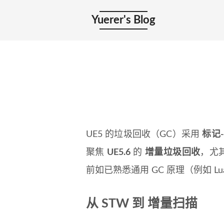
Yuerer's Blog
UE5 的垃圾回收（GC）采用
标记-
聚焦
UE5.6
的
增量垃圾回收
，尤
前如已熟悉通用 GC 原理（例如 L
从 STW 到 增量扫描