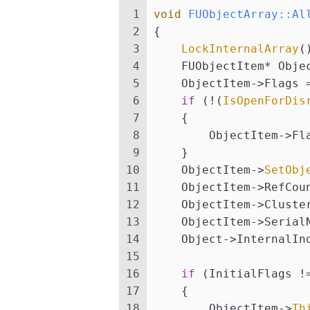
1
void
FUObjectArray::Al
2
{
3
LockInternalArray
(
4
    FUObjectItem* Obje
5
    ObjectItem->Flags 
6
if
 (!(
IsOpenForDis
7
    {
8
        ObjectItem->Fl
9
    }
10
    ObjectItem->
SetObj
11
    ObjectItem->RefCou
12
    ObjectItem->Cluste
13
    ObjectItem->Serial
14
    Object->InternalIn
15
16
if
 (InitialFlags !
17
    {  
18
        ObjectItem->
Th