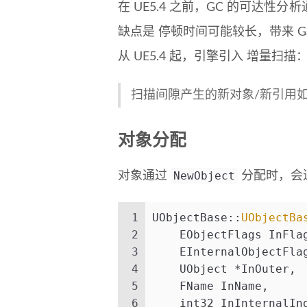
在 UE5.4 之前，GC 的可达性分
缺点是 停顿时间可能较长，带来 Gam
从 UE5.4 起，引擎引入 增量
扫描间隙产生的新对象/新引用
对象分配
NewObject
对象通过
分配时，会
1
UObjectBase::
UObjectBa
2
    EObjectFlags InFla
3
    EInternalObjectFla
4
    UObject *InOuter,
5
    FName InName,
6
    int32 InInternalIn