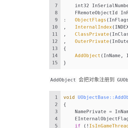
7
    int32 InSerialNumb
8
    FRemoteObjectId In
9
:   
ObjectFlags
(InFlag
10
,   
InternalIndex
(INDE
11
,   
ClassPrivate
(InCla
12
,   
OuterPrivate
(InOut
13
{
14
AddObject
(InName, 
15
}
AddObject
GUO
会把对象注册到
1
void
UObjectBase::AddO
2
{
3
    NamePrivate = InNa
4
    EInternalObjectFla
5
if
 (!
IsInGameThrea