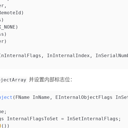
er,
RemoteId)
s)
X_NONE)
ss)
er)
InInternalFlags, InInternalIndex, InSerialNum
bjectArray
并设置内部标志位：
bject
(FName InName, EInternalObjectFlags InSe
me;
gs InternalFlagsToSet = InSetInternalFlags;
d
())