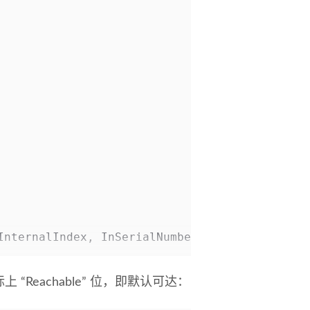
InternalIndex, InSerialNumber, InRemoteId);
上 “Reachable” 位，即默认可达：