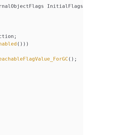
rnalObjectFlags InitialFlags, int32 AlreadyAl
ction;
nabled
()))
eachableFlagValue_ForGC
();