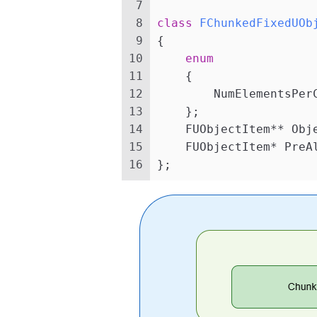
7
8
class
FChunkedFixedUOb
9
{
10
enum
11
    {
12
        NumElementsPer
13
    };
14
    FUObjectItem** Obj
15
    FUObjectItem* PreA
16
};