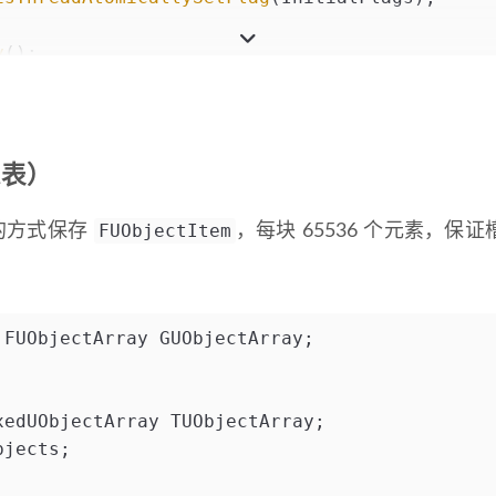
y
();
象表）
FUObjectItem
 的方式保存
，每块 65536 个元素，保
 FUObjectArray GUObjectArray;
xedUObjectArray TUObjectArray;
bjects;