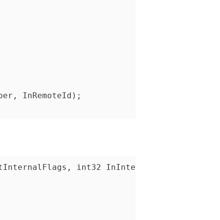
ber, InRemoteId);
tInternalFlags, int32 InInternalIndex, int32 