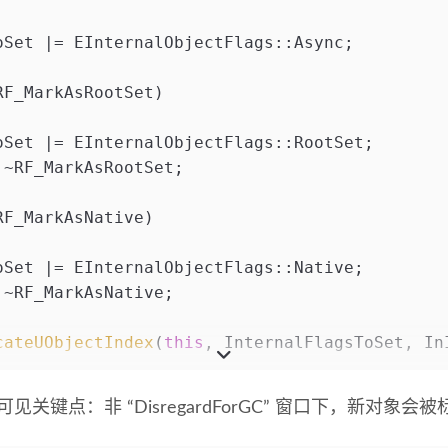
oSet |= EInternalObjectFlags::Async;
RF_MarkAsRootSet)
oSet |= EInternalObjectFlags::RootSet;
 ~RF_MarkAsRootSet;
RF_MarkAsNative)
oSet |= EInternalObjectFlags::Native;
 ~RF_MarkAsNative;
cateUObjectIndex
(
this
, InternalFlagsToSet, In
见关键点：非 “DisregardForGC” 窗口下，新对象会被标