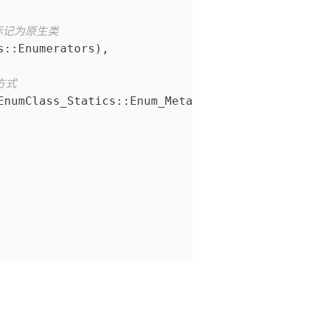
标记为原生类
s::Enumerators),
方式
EnumClass_Statics::Enum_MetaDataParams), Z_Co
ECppForm