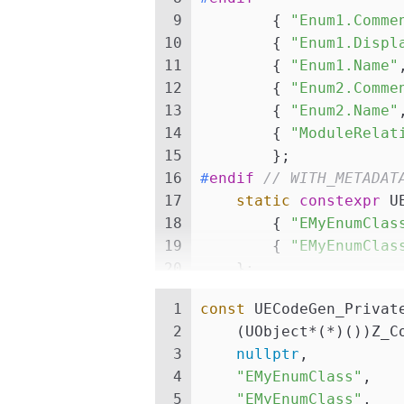
9
        { 
"Enum1.Comme
10
        { 
"Enum1.Displ
11
        { 
"Enum1.Name"
12
        { 
"Enum2.Comme
13
        { 
"Enum2.Name"
14
        { 
"ModuleRelat
15
	};
16
#
endif
// WITH_METADAT
17
static
constexpr
 U
18
        { 
"EMyEnumClas
19
        { 
"EMyEnumClas
20
    };
21
static
const
 UECod
1
const
 UECodeGen_Privat
22
};
2
    (UObject*(*)())Z_C
3
nullptr
,
4
"EMyEnumClass"
,
5
"EMyEnumClass"
,