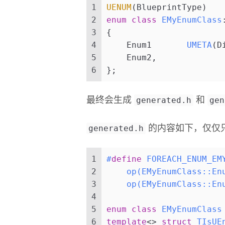
1
UENUM
(BlueprintType)
2
enum class
EMyEnumClass
3
{
4
Enum1	
UMETA
(D
5
    Enum2,
6
}
;
generated.h
gen
最终会生成
和
generated.h
的内容如下，仅仅
1
#
define
 FOREACH_ENUM_EM
2
    op(EMyEnumClass::En
3
    op(EMyEnumClass::En
4
5
enum class
EMyEnumClass
6
template
<> 
struct
TIsUE