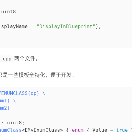
:uint8
isplayName = 
"DisplayInBlueprint"
)
,
.cpp
两个文件。
只是一些模板全特化，便于开发。
YENUMCLASS(op) \
um1) \
um2) 
 : uint8;
numClass
<EMyEnumClass> { 
enum
 { Value = 
true
 