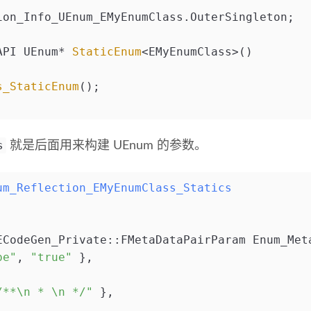
ion_Info_UEnum_EMyEnumClass.OuterSingleton;
API UEnum* 
StaticEnum
<EMyEnumClass>()
s_StaticEnum
();
s
就是后面用来构建 UEnum 的参数。
um_Reflection_EMyEnumClass_Statics
ECodeGen_Private::FMetaDataPairParam Enum_Met
pe"
, 
"true"
 },
/**\n * \n */"
 },