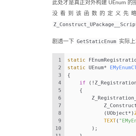
此处才是真正对外构建 UEnum 
没看到该函数的定义先
Z_Construct_UPackage__Scrip
GetStaticEnum
剧透一下
实际上
1
static
 FEnumRegistrati
2
static
 UEnum* 
EMyEnumC
3
{
4
if
 (!Z_Registratio
5
    {
6
        Z_Registration
7
            Z_Construc
8
            (UObject*)
9
TEXT
(
"EMyE
10
        );
11
    }