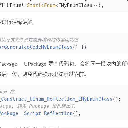
PI UEnum* 
StaticEnum
<EMyEnumClass>();
下进行注释讲解。
误认为该文件没有需要编译的内容而跳过
orGeneratedCodeMyEnumClass
()
{}
UPackage。 UPackage 是个代码包，会将同一模块
最后一位，避免代码提示里提示过靠前。
um 的
_Construct_UEnum_Reflection_EMyEnumClass
()
;
ckage, 避免 Package 没构建出来
Package__Script_Reflection
()
;