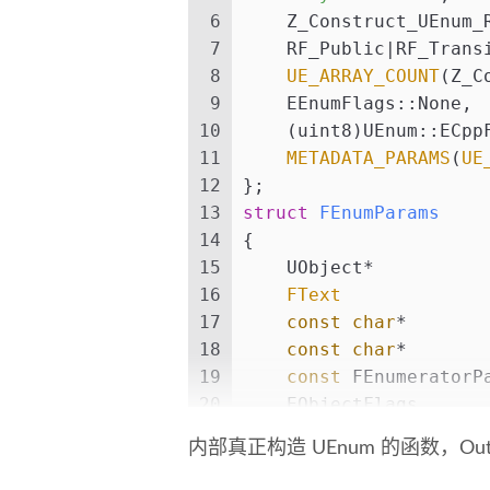
6
    Z_Construct_UEnum_
7
    RF_Public|RF_Trans
8
UE_ARRAY_COUNT
(Z_C
9
    EEnumFlags::None,
10
    (uint8)UEnum::ECpp
11
METADATA_PARAMS
(
UE
12
};
13
struct
FEnumParams
14
{
15
    UObject*          
16
FText
             
17
const
char
*       
18
const
char
*       
19
const
 FEnumeratorP
20
    EObjectFlags      
21
    int16             
内部真正构造 UEnum 的函数，Out
22
    EEnumFlags        
23
    uint8             