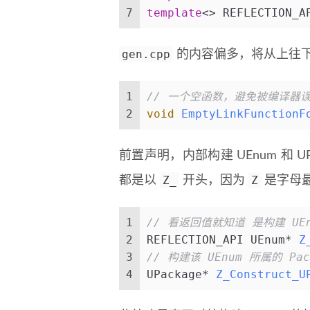
7
template
<> REFLECTION_A
gen.cpp
的内容偏多，将从上往
1
// 一个空函数，避免被编译器
2
void
EmptyLinkFunctionF
前置声明，内部构建 UEnum 和 
Z_
Z
都是以
开头，因为
是字母
1
// 看返回值就知道 是构建 UEn
2
REFLECTION_API UEnum* 
Z
3
// 构建该 UEnum 所属的 Pa
4
UPackage* 
Z_Construct_U