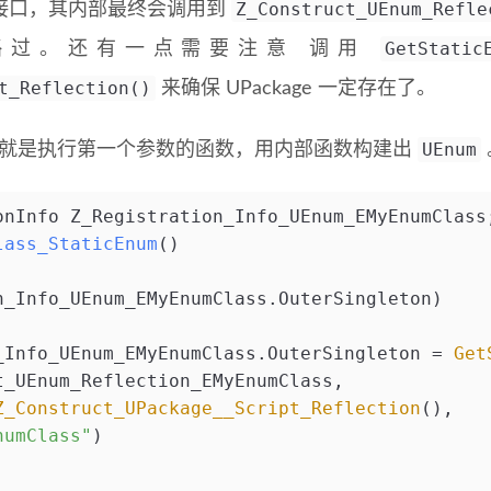
Z_Construct_UEnum_Refle
的接口，其内部最终会调用到
GetStatic
略过。还有一点需要注意 调用
t_Reflection()
来确保 UPackage 一定存在了。
UEnum
就是执行第一个参数的函数，用内部函数构建出
onInfo Z_Registration_Info_UEnum_EMyEnumClass
lass_StaticEnum
()
n_Info_UEnum_EMyEnumClass.OuterSingleton)
_Info_UEnum_EMyEnumClass.OuterSingleton = 
Get
t_UEnum_Reflection_EMyEnumClass,
Z_Construct_UPackage__Script_Reflection
(),
numClass"
)