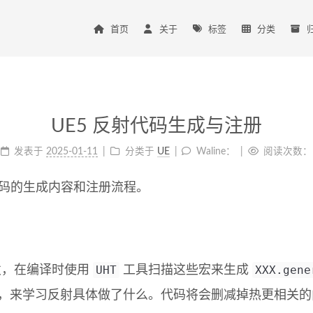
首页
关于
标签
分类
UE5 反射代码生成与注册
发表于
2025-01-11
分类于
UE
Waline：
阅读次数：
射代码的生成内容和注册流程。
UHT
XXX.gene
开发，在编译时使用
工具扫描这些宏来生成
件，来学习反射具体做了什么。代码将会删减掉热更相关