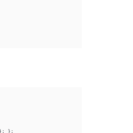
}; };