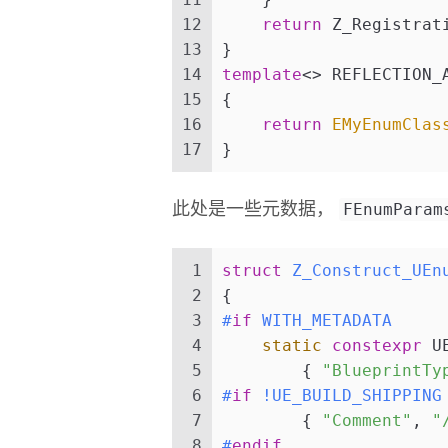
12
return
 Z_Registrat
13
}
14
template
<> REFLECTION_
15
{
16
return
EMyEnumClas
17
}
FEnumParam
此处是一些元数据，
1
struct
Z_Construct_UEn
2
{
3
#
if
 WITH_METADATA
4
static
constexpr
 U
5
        { 
"BlueprintTy
6
#
if
 !UE_BUILD_SHIPPING
7
        { 
"Comment"
, 
"
8
#
endif