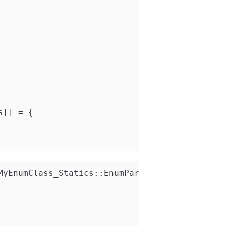
s[] = {
MyEnumClass_Statics::EnumParams = {