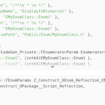
nt"
, 
"/**\n * \n */"
 },
ayName"
, 
"DisplayInBlueprint"
 },
, 
"EMyEnumClass::Enum1"
 },
nt"
, 
"/**\n * \n */"
 },
, 
"EMyEnumClass::Enum2"
 },
ivePath"
, 
"Public/Enum/MyEnumClass.h"
 },
A
ECodeGen_Private::FEnumeratorParam Enumerator
s::Enum1"
, (int64)EMyEnumClass::Enum1 },
s::Enum2"
, (int64)EMyEnumClass::Enum2 },
eGen_Private::FEnumParams EnumParams;
e::FEnumParams Z_Construct_UEnum_Reflection_E
onstruct_UPackage__Script_Reflection,