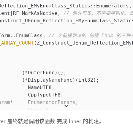
Reflection_EMyEnumClass_Statics::Enumerators,
ient|RF_MarkAsNative, 
// 包外可见、不需要序列化、
onstruct_UEnum_Reflection_EMyEnumClass_Static
Form::EnumClass, 
// 之前提到过的 创建 Enum 的三种
_ARRAY_COUNT
(Z_Construct_UEnum_Reflection_EMy
        (*OuterFunc)();
        (*DisplayNameFunc)(int32);
          NameUTF8;
          CppTypeUTF8;
aram*     EnumeratorParams;
          ObjectFlags;
          NumEnumerators;
er 最终就是调用该函数 完成 Inner 的构建。
          EnumFlags;
          CppForm; 
// this is of type UEnum::