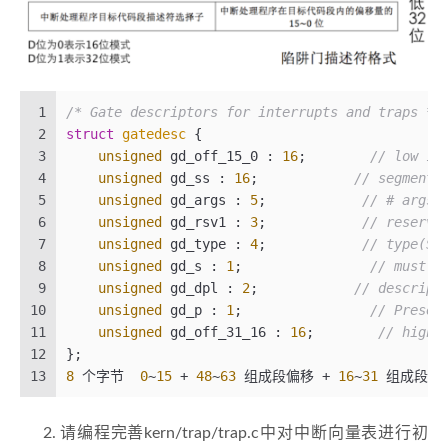
1
/* Gate descriptors for interrupts and traps */
2
struct
gatedesc
 {
3
unsigned
 gd_off_15_0 : 
16
;        
// low 16
4
unsigned
 gd_ss : 
16
;            
// segment 
5
unsigned
 gd_args : 
5
;            
// # args,
6
unsigned
 gd_rsv1 : 
3
;            
// reserve
7
unsigned
 gd_type : 
4
;            
// type(ST
8
unsigned
 gd_s : 
1
;                
// must b
9
unsigned
 gd_dpl : 
2
;            
// descript
10
unsigned
 gd_p : 
1
;                
// Presen
11
unsigned
 gd_off_31_16 : 
16
;        
// high 
12
};
13
8
 个字节  
0
~
15
 + 
48
~
63
 组成段偏移 + 
16
~
31
 组成段描
请编程完善kern/trap/trap.c中对中断向量表进行初