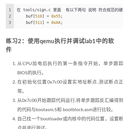
1
在 tools/sign.c 里面  有以下两句 说明 符合规范的
2
    buf[
510
] = 
0x55
;
3
    buf[
511
] = 
0xAA
;
练习2：使用qemu执行并调试lab1中的软
件
从CPU加电后执行的第一条指令开始，单步跟踪
BIOS的执行。
在初始化位置0x7c00设置实地址断点,测试断点正
常。
从0x7c00开始跟踪代码运行,将单步跟踪反汇编得到
的代码与bootasm.S和 bootblock.asm进行比较。
自己找一个bootloader或内核中的代码位置，设置断
点并进行测试。