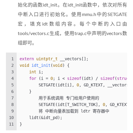
始化的函数idt_init。在idt_init函数中，依次对所有
中断入口进行初始化。使用mmu.h中的SETGATE
宏，填充idt数组内容。每个中断的入口由
tools/vectors.c生成，使用trap.c中声明的vectors数
组即可。
1
extern
uintptr_t
 __vectors[];
2
void
idt_init
(
void
)
 {
3
int
 i;
4
for
 (i = 
0
; i < 
sizeof
(idt) / 
sizeof
(
struct
5
        SETGATE(idt[i], 
0
, GD_KTEXT, __vectors[
6
    }
7
	用于系统调用 专门给用户使用的
8
	SETGATE(idt[T_SWITCH_TOK], 
0
, GD_KTEXT,
9
	将 中断向量表加载到 ldtr 寄存器中
10
    lidt(&idt_pd);
11
}