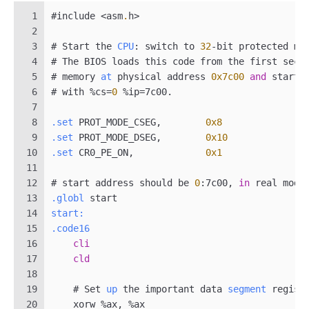
1
#include <asm
.
h>
2
3
# Start the 
CPU
: switch to 
32
-bit protected mo
4
# The BIOS loads this code from the first sect
5
# memory 
at
 physical address 
0x7c00
and
 starts
6
# with %cs=
0
 %ip=7c00.
7
8
.set
 PROT_MODE_CSEG,        
0x8
               
9
.set
 PROT_MODE_DSEG,        
0x10
              
10
.set
 CR0_PE_ON,             
0x1
               
11
12
# start address should be 
0
:7c00, 
in
 real mode
13
.globl
 start
14
start:
15
.code16
                                       
16
cli
                                       
17
cld
                                       
18
19
    # Set 
up
 the important data 
segment
 regist
20
    xorw %ax, %ax                             