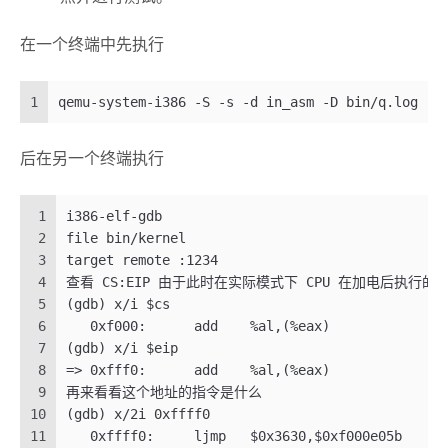
在一个终端中先执行
1
qemu-system-i386 -S -s -d in_asm -D bin/q.log -m
后在另一个终端执行
1
i386-elf-gdb
2
file bin/kernel
3
target remote :1234
4
查看 CS:EIP 由于此时在实际模式下 CPU 在加电后执行的第一条指
5
(gdb) x/i $cs
6
   0xf000:	add    %al,(%eax)
7
(gdb) x/i $eip
8
=> 0xfff0:	add    %al,(%eax)
9
再来看看这个地址的指令是什么
10
(gdb) x/2i 0xffff0
11
   0xffff0:	ljmp   $0x3630,$0xf000e05b