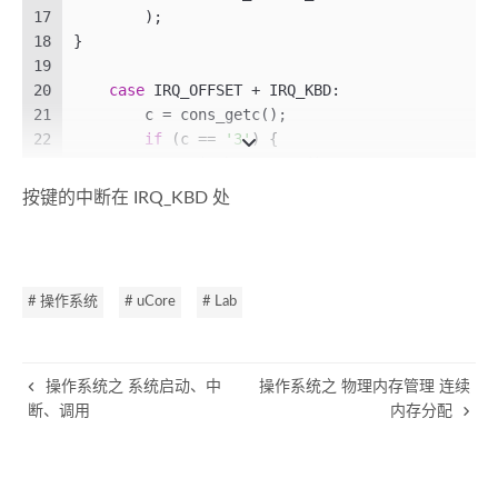
17
	)
;
18
}
19
20
case
 IRQ_OFFSET + IRQ_KBD:
21
        c = cons_getc();
22
if
 (c == 
'3'
) {
23
            switch_to_user();
24
            print_trapframe(tf);
按键的中断在 IRQ_KBD 处
25
        } 
else
if
 (c == 
'0'
) {
26
            switch_to_kernel();
27
            print_trapframe(tf);
28
        }
# 操作系统
# uCore
# Lab
29
        cprintf(
"kbd [%03d] %c\n"
, c, c);
30
break
;
操作系统之 系统启动、中
操作系统之 物理内存管理 连续
断、调用
内存分配