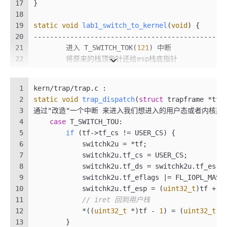
17
}
18
19
static
void
lab1_switch_to_kernel
(
void
)
 {
20
-----------------------------------------------
21
	进入 T_SWITCH_TOK(
121
) 中断
22
	将原来的栈顶指针还给esp栈底指针
23
-----------------------------------------------
24
asm
volatile
(
1
kern/trap/trap.c :
25
"int %0 \n"
2
static
void
trap_dispatch
(
struct
 trapframe *tf)
26
"movl %%ebp, %%esp \n"
3
通过"改造"一个中断 来进入我们想进入的用户态或者内核态
27
	    : 
4
case
 T_SWITCH_TOU:
28
	    : 
"i"
(T_SWITCH_TOK)
5
if
(tf->tf_cs != USER_CS)
 {
29
	)
;
6
            switchk2u = *tf;
30
}
7
            switchk2u.tf_cs = USER_CS;
8
            switchk2u.tf_ds = switchk2u.tf_es =
9
            switchk2u.tf_eflags |= FL_IOPL_MASK
10
            switchk2u.tf_esp = (
uint32_t
)tf + 
s
11
// iret 回到用户栈
12
            *((
uint32_t
 *)tf - 
1
) = (
uint32_t
)&
13
        }