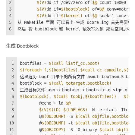
2
$(V)
dd if=/dev/zero of=
$@
 count=10000
3
$(V)
dd if=
$(bootblock)
 of=
$@
 conv=notrun
4
$(V)
dd if=
$(kernel)
 of=
$@
 seek=1 conv=no
5
从 MakeFile 里面 可以看出 生成 ucore.img 首先需要
6
然后 将 bootblock 和 kernel 依次写入到 那块空间之中
生成 Bootblock
1
bootfiles = 
$(
call
 listf_cc,boot)
2
$(
foreach
 f,
$(bootfiles)
,$(
call
 cc_compile,
$(f)
3
这里遍历 boot 目录下的所有文件 asm.h bootasm.S boot
4
bootblock = 
$(
call
 totarget,bootblock)
5
生成目标文件 asm.o bootasm.o bootmain.o sign.o
6
$(bootblock)
: 
$(
call
 toobj,
$(bootfiles)
)
 | 
$(
ca
7
	@echo + ld 
$@
8
$(V)
$(LD)
$(LDFLAGS)
 -N -e start -Ttext
9
	@
$(OBJDUMP)
 -S 
$(
call
 objfile,bootblock
10
	@
$(OBJDUMP)
 -t 
$(
call
 objfile,bootblock
11
	@
$(OBJCOPY)
 -S -O binary 
$(
call
 objfile