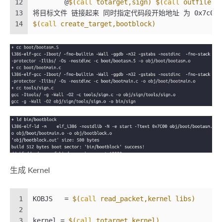
12
	@
$(
call
 totarget,sign)
$(
call
 outfile,b
13
将目标文件 链接起来 同时指定代码段开始地址 为 0x7c00
14
$(
call
 create_target,bootblock)
生成 Kernel
1
KOBJS	= 
$(
call
 read_packet,kernel libs)
2
3
kernel = 
$(
call
 totarget,kernel)