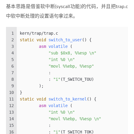
基本思路是借鉴软中断(syscall功能)的代码，并且把trap.c
中软中断处理的设置语句拿过来。
1
kern/trap/trap.c
2
static
void
switch_to_user
()
 {
3
asm
volatile
(
4
"sub $0x8, %%esp \n"
5
"int %0 \n"
6
"movl %%ebp, %%esp"
7
	    : 
8
	    : 
"i"
(T_SWITCH_TOU)
9
	)
;
10
}
11
static
void
switch_to_kernel
()
 {
12
asm
volatile
(
13
"int %0 \n"
14
"movl %%ebp, %%esp \n"
15
	    : 
16
	    : 
"i"
(T_SWITCH_TOK)