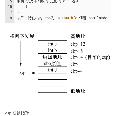
15
取得 调用本函数的 之前的 ebp 地址
74
// load each program segment (ignores ph fl
16
    }
75
读取每个代码段 到指定的地方
17
}
76
    ph = (
struct
 proghdr *)((
uintptr_t
)ELFHDR +
18
最后一行输出的 ebp为 
0x00007bf8
 但是 bootloader 
77
    eph = ph + ELFHDR->e_phnum;
78
for
 (; ph < eph; ph ++) {
79
        readseg(ph->p_va & 
0xFFFFFF
, ph->p_mems
80
    }
81
82
// call the entry point from the ELF header
83
// note: does not return
84
进入内核
85
    ((
void
 (*)(
void
))(ELFHDR->e_entry & 
0xFFFFF
86
87
bad:
88
真实硬件中 并不会有设备连接到 
0x8A00
 端口 故相当于啥
89
    outw(
0x8A00
, 
0x8A00
);
90
    outw(
0x8A00
, 
0x8E00
);
91
92
/* do nothing */
93
while
 (
1
);
esp 栈顶指针