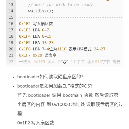
13
// wait for disk to be ready
62
    movl %cr0, %eax
14
    waitdisk();
63
    orl $CR0_PE_ON, %eax
15
-----------------------------------------------
64
    movl %eax, %cr0
16
0x1F2
 写入扇区数
65
17
0x1F3
 LBA 
0
~
7
66
    # Jump to next instruction, but 
in
32
-bit 
18
0x1F4
 LBA 
8
~
15
67
    # Switches processor 
into
32
-bit mode.
19
0x1F5
 LBA 
16
~
23
68
----------------------------------------------
20
0x1F6
 LBA 
7
~
4
位为
1110
 表示LBA模式 
24
~
27
69
刷新流水线 进入 
32
位模式
21
0x1F7
0x20
 读命令
70
将 PROT_MODE_CSEG = 
0x8
 此时 指向的是 GDT 中的第
22
一次从 
0x1F0
 读入 
2
个字 
4
个字节 读入
512
字节 需要 
12
71
----------------------------------------------
23
-----------------------------------------------
72
    ljmp $PROT_MODE_CSEG, $protcseg
24
    outb(
0x1F2
, 
1
);                         
// 
73
bootloader如何读取硬盘扇区的？
25
    outb(
0x1F3
, secno & 
0xFF
);
74
.code32
                                       
bootloader是如何加载ELF格式的OS？
26
    outb(
0x1F4
, (secno >> 
8
) & 
0xFF
);
75
protcseg:
27
    outb(
0x1F5
, (secno >> 
16
) & 
0xFF
);
76
    # Set 
up
 the protected-mode data 
segment
 r
首先 bootloader 调用 bootmain 函数 然后读取第一
28
    outb(
0x1F6
, ((secno >> 
24
) & 
0xF
) | 
0xE0
);
77
    movw $PROT_MODE_DSEG, %ax                 
个扇区的内容 到 0x10000 地址处 读取硬盘扇区的过
29
    outb(
0x1F7
, 
0x20
);                      
// 
78
    movw %ax, %ds                             
30
79
程
    movw %ax, %es                             
31
// wait for disk to be ready
80
    movw %ax, %fs                             
0x1F2 写入扇区数
32
    waitdisk();
81
    movw %ax, %gs                             