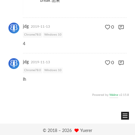
break 出来
jdg
2019-11-13
0
Chrome78.0
Windows 10
4
jdg
2019-11-13
0
Chrome78.0
Windows 10
lh
Powered by
Waline
v2.15.8
© 2018 –
2026
Yuerer