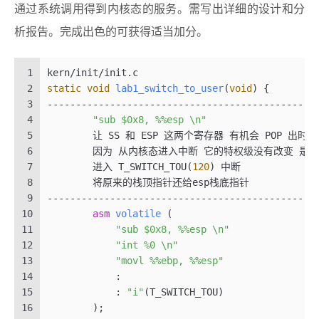
通过系统调用得到内核态的服务。需写出详细的设计和分
析报告。完成出色的可获得适当加分。
1
kern/init/init.c
2
static
void
lab1_switch_to_user
(
void
)
 {
3
-----------------------------------------------
4
"sub $0x8, %%esp \n"
5
	让 SS 和 ESP 这两个寄存器 有机会 POP 出时 更
6
	因为 从内核态进入中断 它的特权级没有改变 是不会 p
7
	进入 T_SWITCH_TOU(
120
) 中断
8
	将原来的栈顶指针还给esp栈底指针
9
-----------------------------------------------
10
asm
volatile
(
11
"sub $0x8, %%esp \n"
12
"int %0 \n"
13
"movl %%ebp, %%esp"
14
	    : 
15
	    : 
"i"
(T_SWITCH_TOU)
16
	)
;