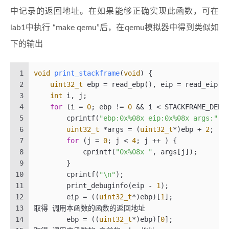
53
// We'd write more to memory than asked, bu
102
中记录的返回地址。在如果能够正确实现此函数，可在
54
// we load in increasing order.
103
gdtdesc:
55
for
 (; va < end_va; va += SECTSIZE, secno +
104
    .word 0x17                                
lab1中执行 “make qemu”后，在qemu模拟器中得到类似如
56
        readsect((
void
 *)va, secno);
105
    .long gdt                                 
下的输出
57
    }
58
}
59
1
void
print_stackframe
(
void
)
 {
60
/* bootmain - the entry of bootloader */
2
uint32_t
 ebp = read_ebp(), eip = read_eip()
61
void
bootmain
(
void
)
 {
3
int
 i, j;
62
// read the 1st page off disk
4
for
 (i = 
0
; ebp != 
0
 && i < STACKFRAME_DEPT
63
这里读入了 
512
 * 
8
 个字节 ELF头
5
        cprintf(
"ebp:0x%08x eip:0x%08x args:"
, 
64
    readseg((
uintptr_t
)ELFHDR, SECTSIZE * 
8
, 
0
)
6
uint32_t
 *args = (
uint32_t
*)ebp + 
2
;
65
7
for
 (j = 
0
; j < 
4
; j ++ ) {
66
// is this a valid ELF?
8
            cprintf(
"0x%08x "
, args[j]);
67
根据读进来的文件的头部 魔数 判断是否为合法 ELF文件
9
        }
68
if
 (ELFHDR->e_magic != ELF_MAGIC) {
10
        cprintf(
"\n"
);
69
goto
 bad;
11
        print_debuginfo(eip - 
1
);
70
    }
12
        eip = ((
uint32_t
*)ebp)[
1
];
71
13
取得 调用本函数的函数的返回地址
72
struct
proghdr
 *
ph
, *
eph
;
14
        ebp = ((
uint32_t
*)ebp)[
0
];
73