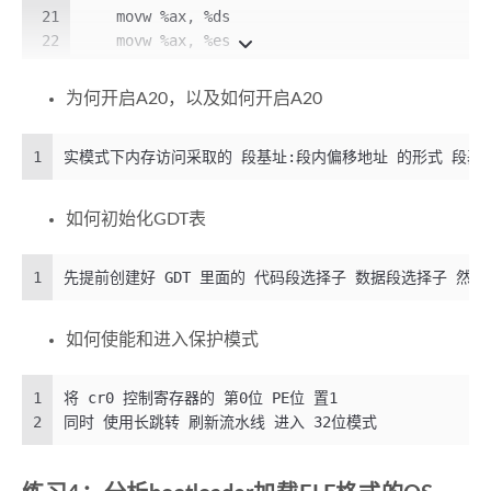
21
    movw %ax, %ds                             
22
    movw %ax, %es                             
23
    movw %ax, %ss                             
24
为何开启A20，以及如何开启A20
25
    # Enable A20:
26
    #  For backwards compatibility with the ea
1
实模式下内存访问采取的 段基址:段内偏移地址 的形式 段基址要左移
27
    #  address line 
20
 is tied low, so that ad
28
    #  1MB wrap around to 
zero
 by 
default
. Thi
29
----------------------------------------------
如何初始化GDT表
30
A20 开启方法是 将 
0x64
 端口读入一个字节 到 
al
中 然后
31
后 将 0xdl(写入数据到
8042
的p2端口) 写入到 
0x64
端口
1
先提前创建好 GDT 里面的 代码段选择子 数据段选择子 然后 通
32
33
后面的也很类似
34
还是判断 
0x64
端口的第二位是不是为
0
 不是就循环
如何使能和进入保护模式
35
然后把 
0xdf
(
11011111
) 写入到 
0x60
 设置了 P2的 A2
36
----------------------------------------------
1
将 cr0 控制寄存器的 第0位 PE位 置1
37
seta20.1:
2
同时 使用长跳转 刷新流水线 进入 32位模式
38
    inb 
$0
x64, %al                            
39
    testb 
$0
x2, %al
40
jnz
 seta20
.1