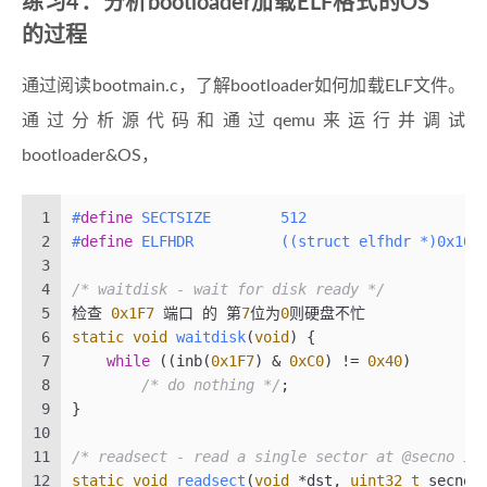
练习4：分析bootloader加载ELF格式的OS
41
42
    movb 
$0
xd1, %al                           
的过程
43
    outb %al, 
$0
x64                           
44
通过阅读bootmain.c，了解bootloader如何加载ELF文件。
45
seta20.2:
通过分析源代码和通过qemu来运行并调试
46
    inb $0x64, %al                            
47
    testb $0x2, %al
bootloader&OS，
48
    jnz seta20.2
49
1
#
define
 SECTSIZE        512
50
    movb $0xdf, %al                           
2
#
define
 ELFHDR          ((struct elfhdr *)0x100
51
    outb %al, $0x60                           
3
52
4
/* waitdisk - wait for disk ready */
53
    # Switch from real to protected mode, usin
5
检查 
0x1F7
 端口 的 第
7
位为
0
则硬盘不忙
54
    # 
and
segment
 translation that makes virtu
6
static
void
waitdisk
(
void
)
 {
55
    # identical to physical addresses, so that
7
while
 ((inb(
0x1F7
) & 
0xC0
) != 
0x40
)
56
    # effective memory map does 
not
 change dur
8
/* do nothing */
;
57
----------------------------------------------
9
}
58
加载 GDT 全局描述符表
10
59
打开 保护模式 需要将 
cr0
 控制寄存器的 第
0
位 PE位 置
11
/* readsect - read a single sector at @secno in
60
----------------------------------------------
12
static
void
readsect
(
void
 *dst, 
uint32_t
 secno)
61
lgdt
 gdtdesc