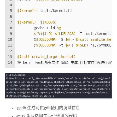
4
5
$(kernel)
: tools/kernel.ld
6
7
$(kernel)
: 
$(KOBJS)
8
	@echo + ld 
$@
9
$(V)
$(LD)
$(LDFLAGS)
 -T tools/kernel.ld
10
	@
$(OBJDUMP)
 -S 
$@
 > 
$(
call
 asmfile,kern
11
	@
$(OBJDUMP)
 -t 
$@
 | 
$(SED)
 '1,/SYMBOL T
12
13
$(
call
 create_target,kernel)
14
将 kern 下面的所有文件 编译 生成 目标文件 再进行链接
-ggdb 生成可供gdb使用的调试信息
-m32 生成适用于32位环境的代码