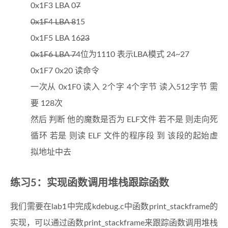
33
0x1F3 LBA 0
7
82
    movw %ax, %ss                             
34
// read a sector
83
0x1F4 LBA 8
15
35
    insl(
0x1F0
, dst, SECTSIZE / 
4
);
84
    # Set 
up
 the stack pointer 
and
call
into
 C
36
}
0x1F5 LBA 16
23
85
    movl 
$0
x0, %ebp
37
86
    movl $start, %esp
0x1F6 LBA 7
4位为1110 表示LBA模式 24~27
38
/* *
87
call
 bootmain
0x1F7 0x20 读命令
39
 * readseg - read @count bytes at @offset from 
88
40
 * might copy more than asked.
89
    # If bootmain returns (it shouldn
't), loop
一次从 0x1F0 读入 2个字 4个字节 读入512字节 需
41
 * */
90
spin:
要 128次
42
 包装一下 可以读取任意长度的内容 
91
    jmp spin
43
static
void
readseg
(
uintptr_t
 va, 
uint32_t
 coun
92
----------------------------------------------
然后 判断 他的魔数是否为 ELF文件 若不是 则走向死
44
uintptr_t
 end_va = va + count;
93
GDT 构建一个代码段描述符 和 一个数据段描述符 使用的
循环 若是 则读 ELF 文件的程序段 到 该段的起始虚
45
94
----------------------------------------------
46
// round down to sector boundary
95
拟地址中去
# Bootstrap GDT
47
    va -= offset % SECTSIZE;
96
.p2align 2                                    
48
97
gdt:
练习5：实现函数调用堆栈跟踪函数
49
// translate from bytes to sectors; kernel 
98
第0个描述符项不可用
50
uint32_t
 secno = (offset / SECTSIZE) + 
1
;
99
    SEG_NULLASM                               
51
我们需要在lab1中完成kdebug.c中函数print_stackframe的
100
    SEG_ASM(STA_X|STA_R, 0x0, 0xffffffff)     
52
// If this is too slow, we could read lots 
101
    SEG_ASM(STA_W, 0x0, 0xffffffff)           
实现，可以通过函数print_stackframe来跟踪函数调用堆栈